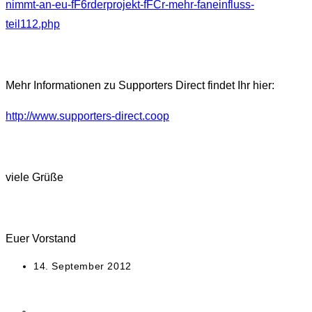
nimmt-an-eu-fF6rderprojekt-fFCr-mehr-faneinfluss-
teil112.php
Mehr Informationen zu Supporters Direct findet Ihr hier:
http://www.supporters-direct.coop
viele Grüße
Euer Vorstand
Beitrag
14. September 2012
veröffentlicht: