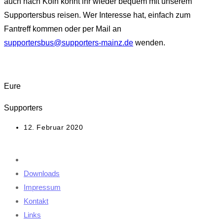
auch nach Köln könnt ihr wieder bequem mit unserem
Supportersbus reisen. Wer Interesse hat, einfach zum
Fantreff kommen oder per Mail an
supportersbus@supporters-mainz.de
wenden.
Eure
Supporters
Beitrag
12. Februar 2020
veröffentlicht:
Downloads
Impressum
Kontakt
Links